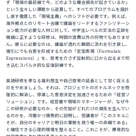
ず「現場の最前線で今、どのような機会損失が起きているか」
という生々しい課題から逆算して、すべてのプログラムを設計
し直す徹底した「現場主義」へのシフトが必要です。例えば、
海外拠点とのリモート会議で議論をリードするファシリテーシ
ョン能力が必要な人材に対して、中学生レベルの文法の正誤を
微細に正すような研修は、時間の浪費以外の何物でもありませ
ん。彼らに必要なのは、議論が逸れた瞬間に流れを引き戻し、
強引にでも合意を形成するための「定型表現（Formulaic
Expressions）」を、思考を介さず反射的に口から出るまで叩
き込むスパルタ的な反復訓練です。
英語研修を単なる福利厚生や自己啓発の延長として甘く捉える
のをやめましょう。それは、プロジェクトのボトルネックを物
理的に解消し、停滞した意思決定を加速させるための「経営ソ
リューション」です。経営層や現場のマネージャーが、なぜ今
この研修が必要なのか、その欠如がどれだけの損失を生んでい
るのかを、冷徹かつ情熱的に説明し、受講者が「このスキルこ
そが、自分のキャリアと明日の業務を救う唯一の命綱である」
と確信できる心理的環境を整えること。これこそが、爆発的な