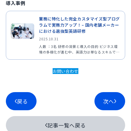
導入事例
業務に特化した完全カスタマイズ型プログ
ラムで実務力アップ！– 国内老舗メーカー
における選抜型英語研修
2025.10.31
人数 ：3名 研修の背景と導入の目的 ビジネス環
境の多様化が進む中、英語力は単なるスキルでは
なく、成果を左右する重要な要素となりつつあり
ます。しかし、日々の業務に追われながら、実際
の業務に直結する「使える英語力」を身につける
お問い合わせ
のは容易ではあり…
戻る
次へ
記事一覧へ戻る