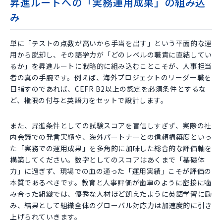
昇進ルートへの「実務運用成果」の組み込
み
単に「テストの点数が高いから手当を出す」という平面的な運
用から脱却し、その語学力が「どのレベルの職責に直結してい
るか」を昇進ルートに戦略的に組み込むことこそが、人事担当
者の真の手腕です。例えば、海外プロジェクトのリーダー職を
目指すのであれば、CEFR B2以上の認定を必須条件とするな
ど、権限の付与と英語力をセットで設計します。
また、昇進条件としての試験スコアを盲信しすぎず、実際の社
内会議での発言実績や、海外パートナーとの信頼構築度といっ
た「実務での運用成果」を多角的に加味した総合的な評価軸を
構築してください。数字としてのスコアはあくまで「基礎体
力」に過ぎず、現場での血の通った「運用実績」こそが評価の
本質であるべきです。教育と人事評価が歯車のように密接に噛
み合った組織では、優秀な人材ほど飢えたように英語学習に励
み、結果として組織全体のグローバル対応力は加速度的に引き
上げられていきます。