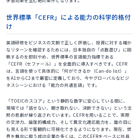
学習効果を生む絶対条件となります。
世界標準「CEFR」による能力の科学的格付
け
英語研修をビジネスの文脈で正しく評価し、投資に対する確か
なリターンを確認するためには、日本独自の「点数遊び」に固
執するのを即刻やめ、世界標準の言語能力指標である
「CEFR（セファール）」を全面的に導入すべきです。CEFR
は、言語を使って具体的に「何ができるか（Can-do list）」
をA1からC2まで厳密に定義しており、今やグローバルなビジ
ネスシーンにおける「能力の共通言語」です。
「TOEICのスコア」という静的な数字に安心している間に、
現場では「話せない、聞き取れない、決断できない」という沈
黙の悲劇が繰り返されています。CEFRを用いることで、実際
の交渉力、論理的構成力、そして異文化適応能力を、誰の目に
も見える形で客観的に可視化できるようになります。現在、世
界を舞台に戦う成功企業の多くは、このCEFRをベースに社員