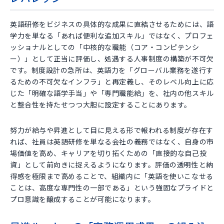
英語研修をビジネスの具体的な成果に直結させるためには、語
学力を単なる「あれば便利な追加スキル」ではなく、プロフェ
ッショナルとしての「中核的な職能（コア・コンピテンシ
ー）」として正当に評価し、処遇する人事制度の構築が不可欠
です。制度設計の急所は、英語力を「グローバル業務を遂行す
るための不可欠なインフラ」と再定義し、そのレベル向上に応
じた「明確な語学手当」や「専門職能給」を、社内の他スキル
と整合性を持たせつつ大胆に設定することにあります。
努力が給与や昇進として目に見える形で報われる制度が存在す
れば、社員は英語研修を単なる会社の義務ではなく、自身の市
場価値を高め、キャリアを切り拓くための「直接的な自己投
資」として前向きに捉えるようになります。評価の透明性と納
得感を極限まで高めることで、組織内に「英語を使いこなせる
ことは、高度な専門性の一部である」という強固なプライドと
プロ意識を醸成することが可能になります。