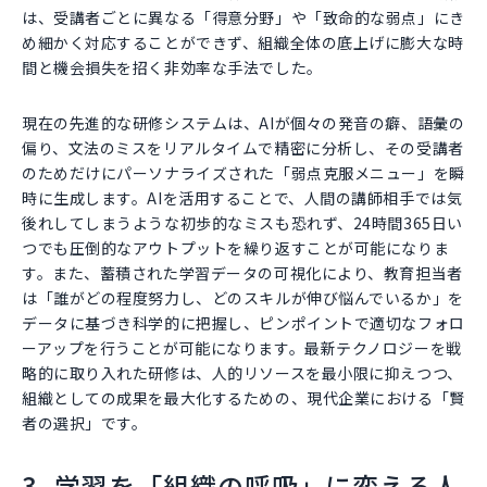
は、受講者ごとに異なる「得意分野」や「致命的な弱点」にき
め細かく対応することができず、組織全体の底上げに膨大な時
間と機会損失を招く非効率な手法でした。
現在の先進的な研修システムは、AIが個々の発音の癖、語彙の
偏り、文法のミスをリアルタイムで精密に分析し、その受講者
のためだけにパーソナライズされた「弱点克服メニュー」を瞬
時に生成します。AIを活用することで、人間の講師相手では気
後れしてしまうような初歩的なミスも恐れず、24時間365日い
つでも圧倒的なアウトプットを繰り返すことが可能になりま
す。また、蓄積された学習データの可視化により、教育担当者
は「誰がどの程度努力し、どのスキルが伸び悩んでいるか」を
データに基づき科学的に把握し、ピンポイントで適切なフォロ
ーアップを行うことが可能になります。最新テクノロジーを戦
略的に取り入れた研修は、人的リソースを最小限に抑えつつ、
組織としての成果を最大化するための、現代企業における「賢
者の選択」です。
3. 学習を「組織の呼吸」に変える人