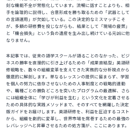
刻な機能不全が常態化しています。流暢に話すことよりも、相
手を論理的に説得し、合意形成を勝ち取るための「武器として
の言語運用」が欠如している。この決定的なミスマッチこそ
が、多額の研修費を投じながらも、結果として「現場の疲弊」
と「機会損失」という負の遺産を生み出し続けている元凶に他
なりません。
本記事では、従来の語学スクールが語ることのなかった、ビジ
ネスの勝率を直接的に引き上げるための「成果直結型」英語研
修戦略を、数々の組織変革を支えてきた実務的な分析視点から
徹底的に解剖します。単なるレッスンの提供に留まらず、学習
を個人の努力に依存させないための人事制度との戦略的連動
や、職種ごとの勝負どころを突いたプログラムの最適解、さら
には組織全体に「学びが利益を生む」という文化を定着させる
ための具体的な実践メソッドまで、そのすべてを網羅した決定
版ガイドをお届けします。英語研修を、利益を圧迫するコスト
から、組織を劇的に変革し、世界市場を席巻するための最強の
レバレッジへと昇華させるための処方箋が、ここにあります。