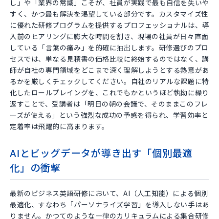
し」や「業界の常識」こそが、社員が実践で最も自信を失いや
すく、かつ最も解決を渇望している部分です。カスタマイズ性
に優れた研修プログラムを提供するプロフェッショナルは、導
入前のヒアリングに膨大な時間を割き、現場の社員が日々直面
している「言葉の痛み」を的確に抽出します。研修選びのプロ
セスでは、単なる見積書の価格比較に終始するのではなく、講
師が自社の専門領域をどこまで深く理解しようとする熱意があ
るかを厳しくチェックしてください。自社のリアルな課題に特
化したロールプレイングを、これでもかというほど執拗に繰り
返すことで、受講者は「明日の朝の会議で、そのままこのフレ
ーズが使える」という強烈な成功の予感を得られ、学習効率と
定着率は飛躍的に高まります。
AIとビッグデータが導き出す「個別最適
化」の衝撃
最新のビジネス英語研修において、AI（人工知能）による個別
最適化、すなわち「パーソナライズ学習」を導入しない手はあ
りません。かつてのような一律のカリキュラムによる集合研修