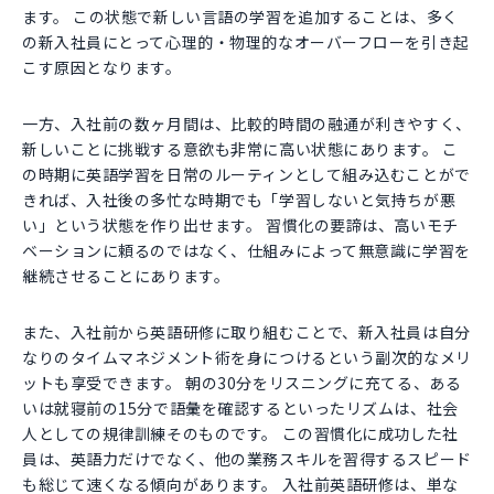
ます。 この状態で新しい言語の学習を追加することは、多く
の新入社員にとって心理的・物理的なオーバーフローを引き起
こす原因となります。
一方、入社前の数ヶ月間は、比較的時間の融通が利きやすく、
新しいことに挑戦する意欲も非常に高い状態にあります。 こ
の時期に英語学習を日常のルーティンとして組み込むことがで
きれば、入社後の多忙な時期でも「学習しないと気持ちが悪
い」という状態を作り出せます。 習慣化の要諦は、高いモチ
ベーションに頼るのではなく、仕組みによって無意識に学習を
継続させることにあります。
また、入社前から英語研修に取り組むことで、新入社員は自分
なりのタイムマネジメント術を身につけるという副次的なメリ
ットも享受できます。 朝の30分をリスニングに充てる、ある
いは就寝前の15分で語彙を確認するといったリズムは、社会
人としての規律訓練そのものです。 この習慣化に成功した社
員は、英語力だけでなく、他の業務スキルを習得するスピード
も総じて速くなる傾向があります。 入社前英語研修は、単な