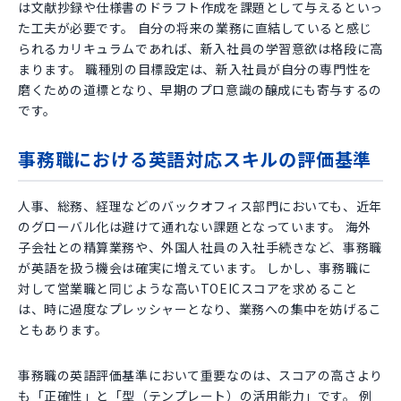
は文献抄録や仕様書のドラフト作成を課題として与えるといっ
た工夫が必要です。 自分の将来の業務に直結していると感じ
られるカリキュラムであれば、新入社員の学習意欲は格段に高
まります。 職種別の目標設定は、新入社員が自分の専門性を
磨くための道標となり、早期のプロ意識の醸成にも寄与するの
です。
事務職における英語対応スキルの評価基準
人事、総務、経理などのバックオフィス部門においても、近年
のグローバル化は避けて通れない課題となっています。 海外
子会社との精算業務や、外国人社員の入社手続きなど、事務職
が英語を扱う機会は確実に増えています。 しかし、事務職に
対して営業職と同じような高いTOEICスコアを求めること
は、時に過度なプレッシャーとなり、業務への集中を妨げるこ
ともあります。
事務職の英語評価基準において重要なのは、スコアの高さより
も「正確性」と「型（テンプレート）の活用能力」です。 例