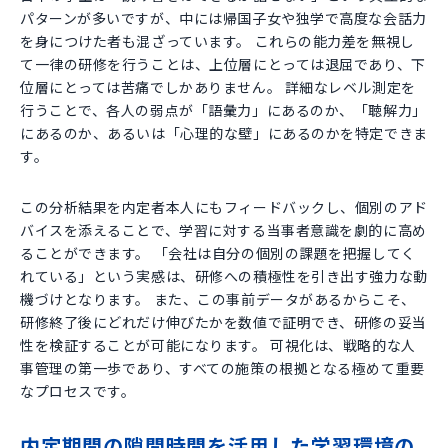
パターンが多いですが、中には帰国子女や独学で高度な会話力
を身につけた者も混ざっています。 これらの能力差を無視し
て一律の研修を行うことは、上位層にとっては退屈であり、下
位層にとっては苦痛でしかありません。 詳細なレベル測定を
行うことで、各人の弱点が「語彙力」にあるのか、「聴解力」
にあるのか、あるいは「心理的な壁」にあるのかを特定できま
す。
この分析結果を内定者本人にもフィードバックし、個別のアド
バイスを添えることで、学習に対する当事者意識を劇的に高め
ることができます。 「会社は自分の個別の課題を把握してく
れている」という実感は、研修への積極性を引き出す強力な動
機づけとなります。 また、この事前データがあるからこそ、
研修終了後にどれだけ伸びたかを数値で証明でき、研修の妥当
性を検証することが可能になります。 可視化は、戦略的な人
事管理の第一歩であり、すべての施策の根拠となる極めて重要
なプロセスです。
内定期間の隙間時間を活用した学習環境の