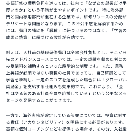
英語研修の費用負担を巡っては、社内で「なぜあの部署だけ手
厚いのか」という不満が出やすいポイントです。 特に海外部
門と国内専用部門が混在する企業では、研修リソースの分配が
デリケートな問題となります。 この不公平感を解消するため
には、費用の補助を「職種」に紐づけるのではなく、「学習の
成果と熱意」に紐づける設計が有効です。
例えば、入社前の基礎研修費用は全額会社負担とし、そこから
先のアドバンスコースについては、一定の成績を収めた者にの
み受講料を補助するといった段階的な制度です。 また、業務
上英語が必須ではない職種の社員であっても、自己研鑽として
学習を継続し、一定のスコアを達成した場合には「グローバル
奨励金」を支給する仕組みも効果的です。 これにより、「会
社はやる気のある社員全員を応援している」という公平なメッ
セージを発信することができます。
一方で、海外実務が確定している部署については、投資に対す
る責任（アカウンタビリティ）を明確にする必要があります。
高額な個別コーチングなどを提供する場合は、その分、入社後