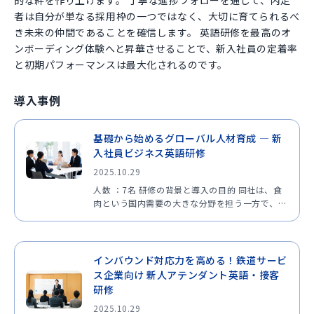
者は自分が単なる採用枠の一つではなく、大切に育てられるべ
き未来の仲間であることを確信します。 英語研修を最高のオ
ンボーディング体験へと昇華させることで、新入社員の定着率
と初期パフォーマンスは最大化されるのです。
導入事例
基礎から始めるグローバル人材育成 ― 新
入社員ビジネス英語研修
2025.10.29
人数 ：7名 研修の背景と導入の目的 同社は、食
肉という国内需要の大きな分野を担う一方で、仕
入れや取引において海外企業とのやり取りも発生
する業種です。今後グローバル展開や国際的な取
引機会がさらに増えることを見据え、英語でのコ
ミュニケーション…
インバウンド対応力を高める！鉄道サービ
ス企業向け 新人アテンダント英語・接客
研修
2025.10.29