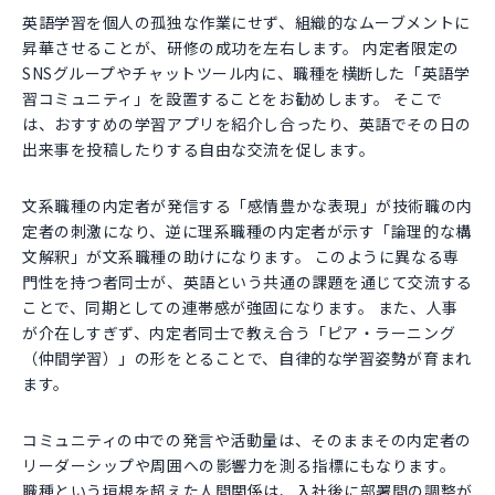
英語学習を個人の孤独な作業にせず、組織的なムーブメントに
昇華させることが、研修の成功を左右します。 内定者限定の
SNSグループやチャットツール内に、職種を横断した「英語学
習コミュニティ」を設置することをお勧めします。 そこで
は、おすすめの学習アプリを紹介し合ったり、英語でその日の
出来事を投稿したりする自由な交流を促します。
文系職種の内定者が発信する「感情豊かな表現」が技術職の内
定者の刺激になり、逆に理系職種の内定者が示す「論理的な構
文解釈」が文系職種の助けになります。 このように異なる専
門性を持つ者同士が、英語という共通の課題を通じて交流する
ことで、同期としての連帯感が強固になります。 また、人事
が介在しすぎず、内定者同士で教え合う「ピア・ラーニング
（仲間学習）」の形をとることで、自律的な学習姿勢が育まれ
ます。
コミュニティの中での発言や活動量は、そのままその内定者の
リーダーシップや周囲への影響力を測る指標にもなります。
職種という垣根を超えた人間関係は、入社後に部署間の調整が