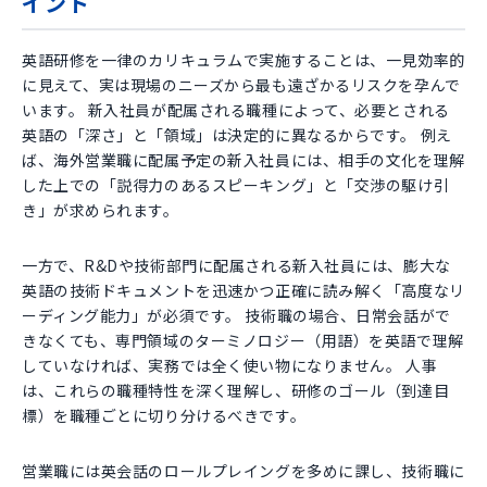
イント
英語研修を一律のカリキュラムで実施することは、一見効率的
に見えて、実は現場のニーズから最も遠ざかるリスクを孕んで
います。 新入社員が配属される職種によって、必要とされる
英語の「深さ」と「領域」は決定的に異なるからです。 例え
ば、海外営業職に配属予定の新入社員には、相手の文化を理解
した上での「説得力のあるスピーキング」と「交渉の駆け引
き」が求められます。
一方で、R&Dや技術部門に配属される新入社員には、膨大な
英語の技術ドキュメントを迅速かつ正確に読み解く「高度なリ
ーディング能力」が必須です。 技術職の場合、日常会話がで
きなくても、専門領域のターミノロジー（用語）を英語で理解
していなければ、実務では全く使い物になりません。 人事
は、これらの職種特性を深く理解し、研修のゴール（到達目
標）を職種ごとに切り分けるべきです。
営業職には英会話のロールプレイングを多めに課し、技術職に