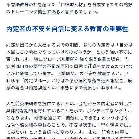
る言語教育の枠を超えた「自律型人材」を育成するための格好
のトレーニング機会であると言えるでしょう。
内定者の不安を自信に変える教育の重要性
内定が出てから入社するまでの期間、多くの内定者は「自分は
本当にこの会社でやっていけるのだろうか」という強い不安に
苛まれます。 特にグローバル展開を強く謳う企業の場合、内
定者は自身の語学力不足が原因で周囲に迷惑をかけるのではな
いかと危惧しています。 企業側がこの不安を放置すると、い
わゆる「内定ブルー」と呼ばれる心理的な落ち込みを招き、最
悪の場合は内定辞退という事態にまで発展しかねません。
入社前英語研修を提供することは、会社がその内定者に対して
具体的な期待を寄せていることを示す、ポジティブなシグナル
となります。 研修を通じて「自分にもできる」という小さな
成功体験を積み重ねることで、不安は次第に「早く現場で試し
てみたい」という自信へと変わります。 また、研修の内容に