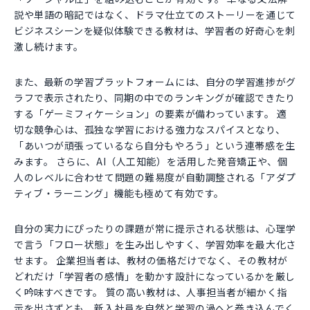
説や単語の暗記ではなく、ドラマ仕立てのストーリーを通じて
ビジネスシーンを疑似体験できる教材は、学習者の好奇心を刺
激し続けます。
また、最新の学習プラットフォームには、自分の学習進捗がグ
ラフで表示されたり、同期の中でのランキングが確認できたり
する「ゲーミフィケーション」の要素が備わっています。 適
切な競争心は、孤独な学習における強力なスパイスとなり、
「あいつが頑張っているなら自分もやろう」という連帯感を生
みます。 さらに、AI（人工知能）を活用した発音矯正や、個
人のレベルに合わせて問題の難易度が自動調整される「アダプ
ティブ・ラーニング」機能も極めて有効です。
自分の実力にぴったりの課題が常に提示される状態は、心理学
で言う「フロー状態」を生み出しやすく、学習効率を最大化さ
せます。 企業担当者は、教材の価格だけでなく、その教材が
どれだけ「学習者の感情」を動かす設計になっているかを厳し
く吟味すべきです。 質の高い教材は、人事担当者が細かく指
示を出さずとも、新入社員を自然と学習の渦へと巻き込んでく