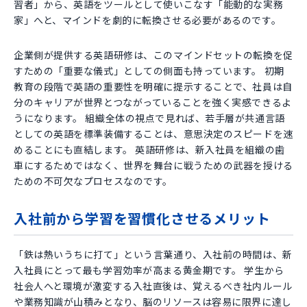
習者」から、英語をツールとして使いこなす「能動的な実務
家」へと、マインドを劇的に転換させる必要があるのです。
企業側が提供する英語研修は、このマインドセットの転換を促
すための「重要な儀式」としての側面も持っています。 初期
教育の段階で英語の重要性を明確に提示することで、社員は自
分のキャリアが世界とつながっていることを強く実感できるよ
うになります。 組織全体の視点で見れば、若手層が共通言語
としての英語を標準装備することは、意思決定のスピードを速
めることにも直結します。 英語研修は、新入社員を組織の歯
車にするためではなく、世界を舞台に戦うための武器を授ける
ための不可欠なプロセスなのです。
入社前から学習を習慣化させるメリット
「鉄は熱いうちに打て」という言葉通り、入社前の時間は、新
入社員にとって最も学習効率が高まる黄金期です。 学生から
社会人へと環境が激変する入社直後は、覚えるべき社内ルール
や業務知識が山積みとなり、脳のリソースは容易に限界に達し