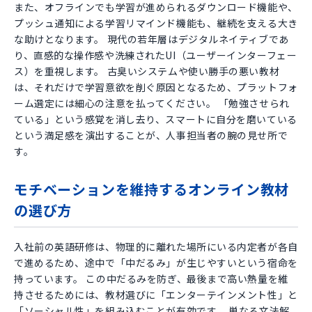
また、オフラインでも学習が進められるダウンロード機能や、
プッシュ通知による学習リマインド機能も、継続を支える大き
な助けとなります。 現代の若年層はデジタルネイティブであ
り、直感的な操作感や洗練されたUI（ユーザーインターフェー
ス）を重視します。 古臭いシステムや使い勝手の悪い教材
は、それだけで学習意欲を削ぐ原因となるため、プラットフォ
ーム選定には細心の注意を払ってください。 「勉強させられ
ている」という感覚を消し去り、スマートに自分を磨いている
という満足感を演出することが、人事担当者の腕の見せ所で
す。
モチベーションを維持するオンライン教材
の選び方
入社前の英語研修は、物理的に離れた場所にいる内定者が各自
で進めるため、途中で「中だるみ」が生じやすいという宿命を
持っています。 この中だるみを防ぎ、最後まで高い熱量を維
持させるためには、教材選びに「エンターテインメント性」と
「ソーシャル性」を組み込むことが有効です。 単なる文法解