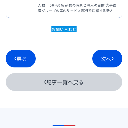
人数 ：50~60名 研修の背景と導入の目的 大手鉄
道グループの車内サービス部門で活躍する新人ア
テンダントを対象に、海外からのお客さまに対応
するための英語コミュニケーション力と接遇スキ
ルを育成する研修を実施しています。初めて接客
お問い合わせ
業務に携わる…
戻る
次へ
記事一覧へ戻る