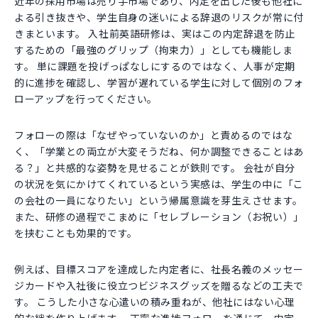
近年の採用市場は売り手市場であり、内定を出した後も他社に
よる引き抜きや、学生自身の迷いによる辞退のリスクが常に付
きまといます。 入社前英語研修は、実はこの内定辞退を防止
するための「最強のグリップ（拘束力）」としても機能しま
す。 単に課題を投げっぱなしにするのではなく、人事が定期
的に進捗を確認し、学習が遅れている学生に対して個別のフォ
ローアップを行ってください。
フォローの際は「なぜやっていないのか」と責めるのではな
く、「学業との両立が大変そうだね、何か調整できることはあ
る？」と共感的な姿勢を見せることが鉄則です。 会社が自分
の状況を気にかけてくれているという実感は、学生の中に「こ
の会社の一員になりたい」という帰属意識を芽生えさせます。
また、研修の過程でこまめに「セレブレーション（お祝い）」
を挟むことも効果的です。
例えば、目標スコアを達成した内定者に、社長名義のメッセー
ジカードや入社後に役立つビジネスグッズを贈るなどの工夫で
す。 こうした小さな心遣いの積み重ねが、他社にはない心理
的な絆を作り上げます。 丁寧な進捗フォローを通じて、内定