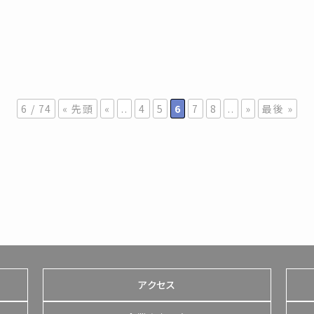
6 / 74
« 先頭
«
..
4
5
6
7
8
..
»
最後 »
アクセス