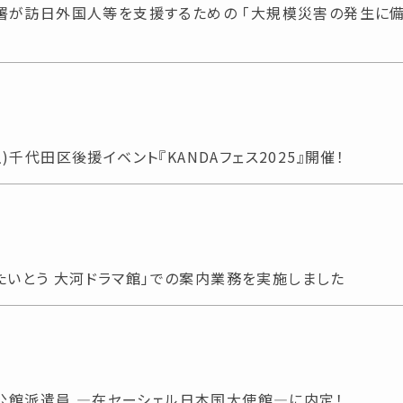
が訪日外国人等を支援するための 「大規模災害の発生に備
土)千代田区後援イベント『KANDAフェス2025』開催！
戸たいとう 大河ドラマ館」での案内業務を実施しました
外公館派遣員 ―在セーシェル日本国大使館―に内定！