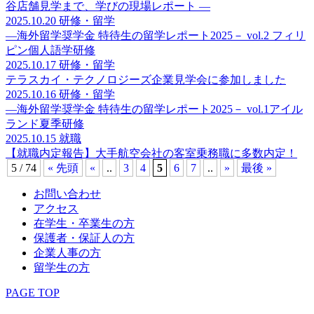
谷店舗見学まで、学びの現場レポート ―
2025.10.20
研修・留学
―海外留学奨学金 特待生の留学レポート2025－ vol.2 フィリ
ピン個人語学研修
2025.10.17
研修・留学
テラスカイ・テクノロジーズ企業見学会に参加しました
2025.10.16
研修・留学
―海外留学奨学金 特待生の留学レポート2025－ vol.1アイル
ランド夏季研修
2025.10.15
就職
【就職内定報告】大手航空会社の客室乗務職に多数内定！
5 / 74
« 先頭
«
..
3
4
5
6
7
..
»
最後 »
お問い合わせ
アクセス
在学生・卒業生の方
保護者・保証人の方
企業人事の方
留学生の方
PAGE TOP