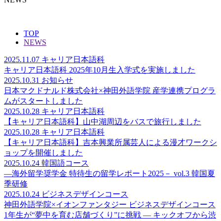
TOP
NEWS
2025.11.07
キャリア日本語科
キャリア日本語科 2025年10月生入学式を実施しました
2025.10.31
お知らせ
日本マクドナルド株式会社×神田外語学院 産学連携プログラ
ムがスタートしました
2025.10.28
キャリア日本語科
【キャリア日本語科】山中湖周辺をバスで旅行しました
2025.10.28
キャリア日本語科
【キャリア日本語科】吉本興業所属芸人による漫才ワークシ
ョップを開催しました
2025.10.24
韓国語コース
―海外留学奨学金 特待生の留学レポート2025－ vol.3 韓国夏
季研修
2025.10.24
ビジネスデザインコース
神田外語学院×イオンファンタジー ビジネスデザインコース
1年生が“夢中を育む店舗づくり”に挑戦 ― キックオフから渋