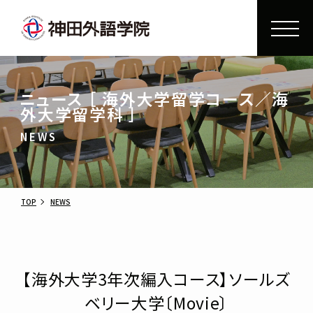
ニュース ［ 海外大学留学コース／海
外大学留学科 ］
NEWS
TOP
NEWS
【海外大学3年次編入コース】ソールズ
ベリー大学〔Movie〕