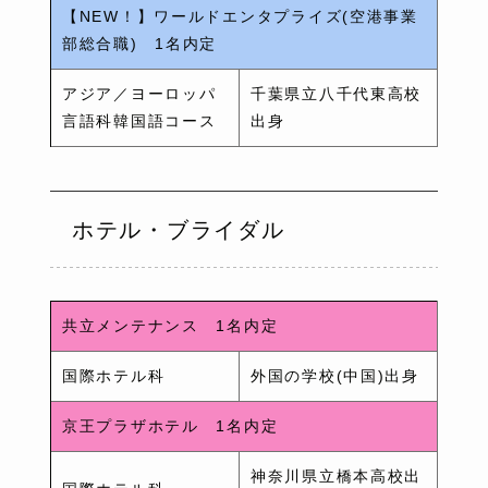
【NEW！】ワールドエンタプライズ(空港事業
部総合職) 1名内定
アジア／ヨーロッパ
千葉県立八千代東高校
言語科韓国語コース
出身
ホテル・ブライダル
共立メンテナンス 1名内定
国際ホテル科
外国の学校(中国)出身
京王プラザホテル 1名内定
神奈川県立橋本高校出