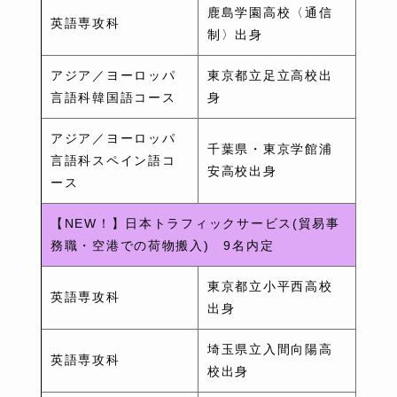
鹿島学園高校〈通信
英語専攻科
制〉出身
アジア／ヨーロッパ
東京都立足立高校出
言語科韓国語コース
身
アジア／ヨーロッパ
千葉県・東京学館浦
言語科スペイン語コ
安高校出身
ース
【NEW！】日本トラフィックサービス(貿易事
務職・空港での荷物搬入) 9名内定
東京都立小平西高校
英語専攻科
出身
埼玉県立入間向陽高
英語専攻科
校出身