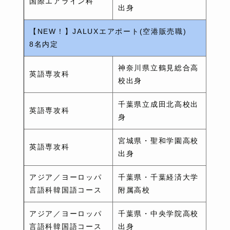
国際エアライン科
出身
【NEW！】JALUXエアポート(空港販売職)
8名内定
神奈川県立鶴見総合高
英語専攻科
校出身
千葉県立成田北高校出
英語専攻科
身
宮城県・聖和学園高校
英語専攻科
出身
アジア／ヨーロッパ
千葉県・千葉経済大学
言語科韓国語コース
附属高校
アジア／ヨーロッパ
千葉県・中央学院高校
言語科韓国語コース
出身