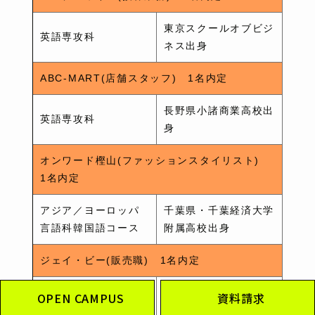
東京スクールオブビジ
英語専攻科
ネス出身
ABC-MART(店舗スタッフ) 1名内定
長野県小諸商業高校出
英語専攻科
身
オンワード樫山(ファッションスタイリスト)
1名内定
アジア／ヨーロッパ
千葉県・千葉経済大学
言語科韓国語コース
附属高校出身
ジェイ・ビー(販売職) 1名内定
山口県立新南陽高校出
OPEN CAMPUS
資料請求
英語専攻科
身