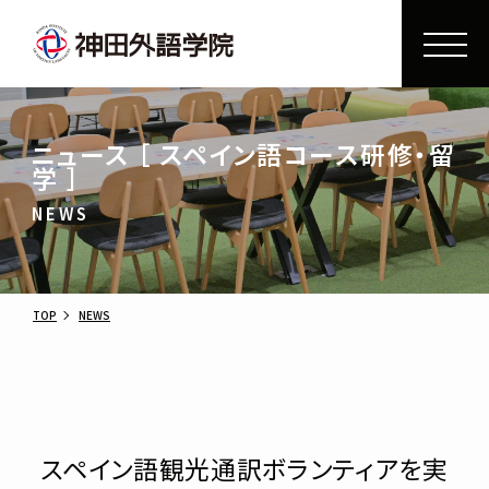
ニュース ［ スペイン語コース研修・留
学 ］
NEWS
TOP
NEWS
スペイン語観光通訳ボランティアを実