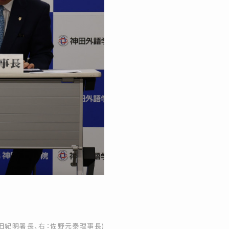
田紀明署長、右：佐野元泰理事長)