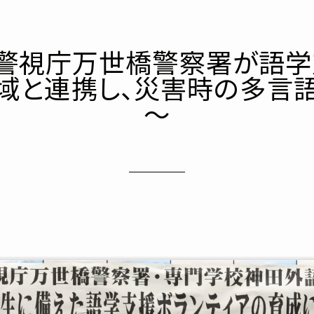
警視庁万世橋警察署が語学
域と連携し、災害時の多言
～