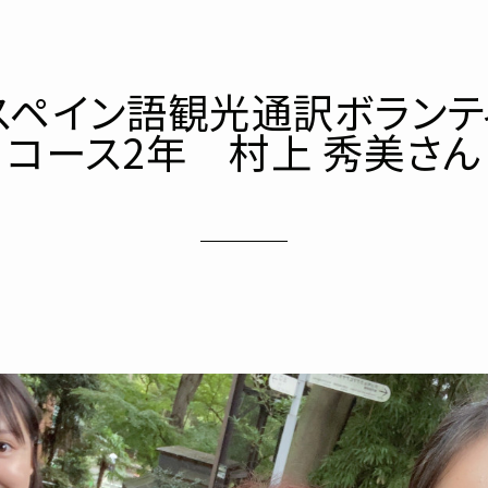
】スペイン語観光通訳ボランテ
コース2年 村上 秀美さん