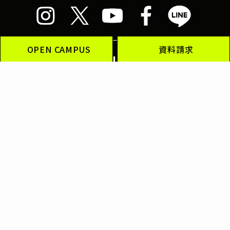
OPEN CAMPUS
資料請求
神田外語グループ
神田外語大学
神田外語学院
神田外語キャリアカレッジ
ブリティッシュヒルズ
神田外語マネジメント・サービス
サイトマップ
このサイトについて
SNS運用ポリシー
個人情報保護方針