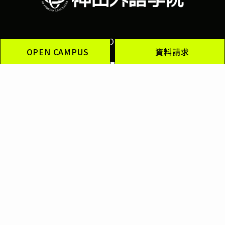
OFFICIAL SOCIAL MEDIA
OPEN CAMPUS
資料請求
神田外語グループ
神田外語大学
神田外語学院
神田外語キャリアカレッジ
ブリティッシュヒルズ
神田外語マネジメント・サービス