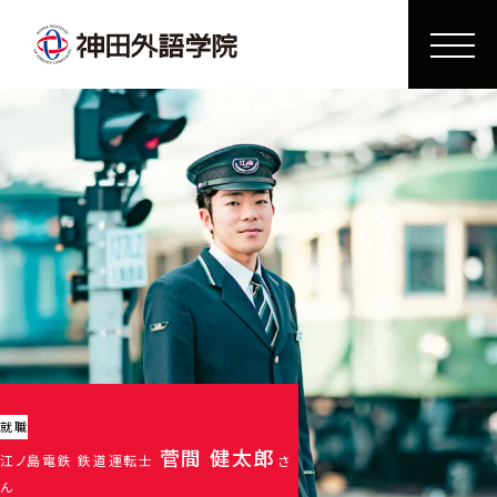
就職
菅間 健太郎
江ノ島電鉄 鉄道運転士
さ
ん