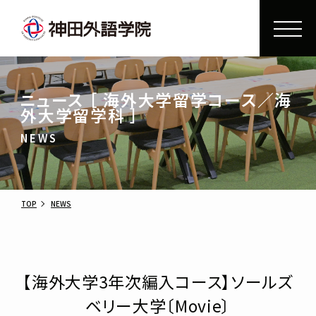
ニュース ［ 海外大学留学コース／海
外大学留学科 ］
NEWS
TOP
NEWS
【海外大学3年次編入コース】ソールズ
ベリー大学〔Movie〕