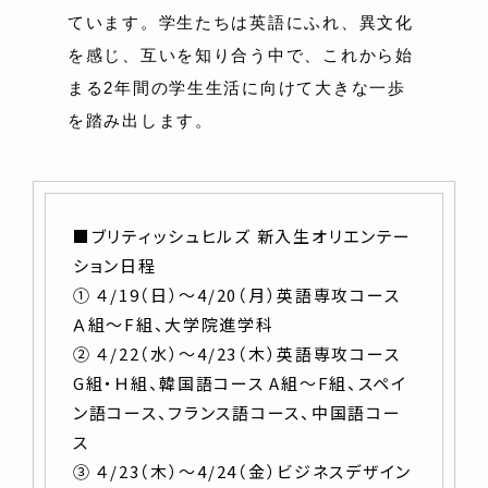
ています。学生たちは英語にふれ、異文化
を感じ、互いを知り合う中で、これから始
まる2年間の学生生活に向けて大きな一歩
を踏み出します。
■ブリティッシュヒルズ 新入生オリエンテー
ション日程
① ４/19（日）～4/20（月）英語専攻コース
Ａ組～F組、大学院進学科
② ４/22（水）～4/23（木）英語専攻コース
G組・Ｈ組、韓国語コース A組～F組、スペイ
ン語コース、フランス語コース、中国語コー
ス
③ ４/23（木）～4/24（金）ビジネスデザイン