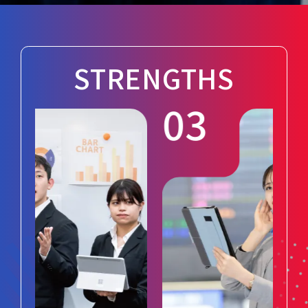
STRENGTHS
03
0
神田外語学院の学生の就職活動の
が
流れは、大学生と少し違います。その
せ
鍵は、長年のネットワークを持つ優良
プ
企業から届く、グローバルな推薦求
と
人。大手航空会社や物流企業、外資
学
系ホテルなど、キャリア教育センター
践