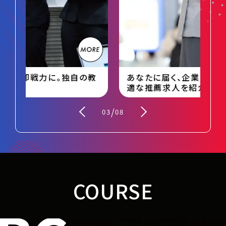
があなたの適性や希望に合わせて企
る
業をご紹介。エントリーから内定まで
。
徹底的にサポートします。
の教
あなたに届く、企業からのオファー。最
日
適な推薦求人を紹介
編
/
03
08
COURSE