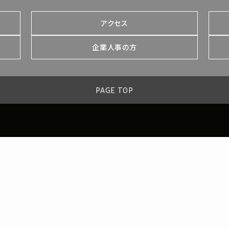
アクセス
企業人事の方
PAGE TOP
神田外語グループ
神田外語大学
神田外語学院
神田外語キャリアカレッ