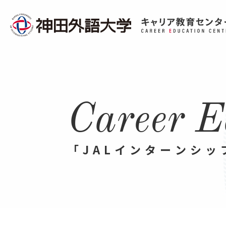
C
a
r
e
e
r
E
「
J
A
L
イ
ン
タ
ー
ン
シ
ッ