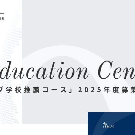
d
u
c
a
t
i
o
n
C
e
プ
学
校
推
薦
コ
ー
ス
」
2
0
2
5
年
度
募