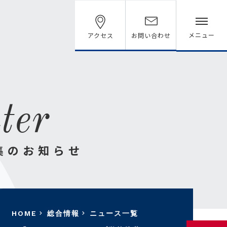
メニュー
アクセス
お問い合わせ
n
t
e
r
集
の
お
知
ら
せ
HOME
総合情報
ニュース一覧