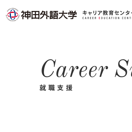
C
a
r
e
e
r
S
就
職
支
援