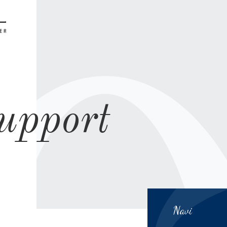
u
p
p
o
r
t