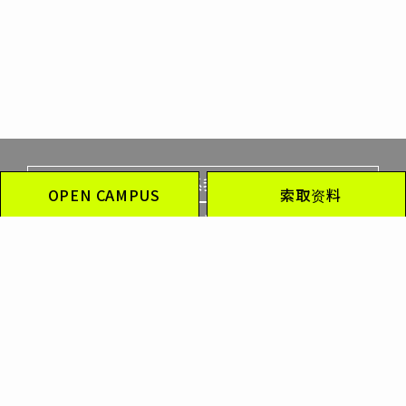
联系我们
OPEN CAMPUS
索取资料
访问
在校学生・毕业生
家长・监护人
企业人事负责人
国际学生