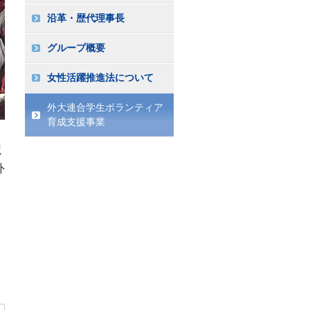
沿革・歴代理事長
グループ概要
女性活躍推進法について
外大連合学生ボランティア
育成支援事業
競
外