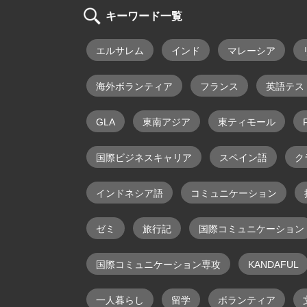
キーワード一覧
エルサレム
インド
マレーシア
海外ボランティア
フランス
英語テス
GLA
東南アジア
東ティモール
F
国際ビジネスキャリア
スペイン語
ク
インドネシア語
コミュニケーション
ゼミ
旅行記
国際コミュニケーション
国際コミュニケーション専攻
KANDAFUL
一人暮らし
留学
ボランティア