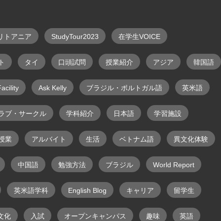
リトアニア
StudyTour2023
在学生VOICE
ト
タイ
口頭試問
授業紹介
アジア
韓国語
acility
Ask Kelly
ブラジル・ポルトガル語
英米語
ラブ・サークル
学科紹介
日本語
学習施設
授業
アルバイト
生活
ベトナム語
異文化体験
中国語
勉強方法
ブラジル
World Report
英米語学科
English Blog
キャリア
留学生
文化
入試
オープンキャンパス
趣味
英語