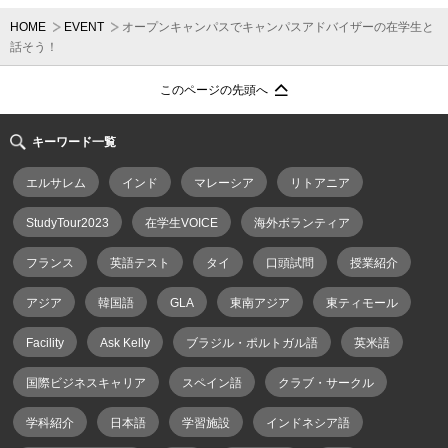
HOME
EVENT
オープンキャンパスでキャンパスアドバイザーの在学生と
話そう！
このページの先頭へ
キーワード一覧
エルサレム
インド
マレーシア
リトアニア
StudyTour2023
在学生VOICE
海外ボランティア
フランス
英語テスト
タイ
口頭試問
授業紹介
アジア
韓国語
GLA
東南アジア
東ティモール
Facility
Ask Kelly
ブラジル・ポルトガル語
英米語
国際ビジネスキャリア
スペイン語
クラブ・サークル
学科紹介
日本語
学習施設
インドネシア語