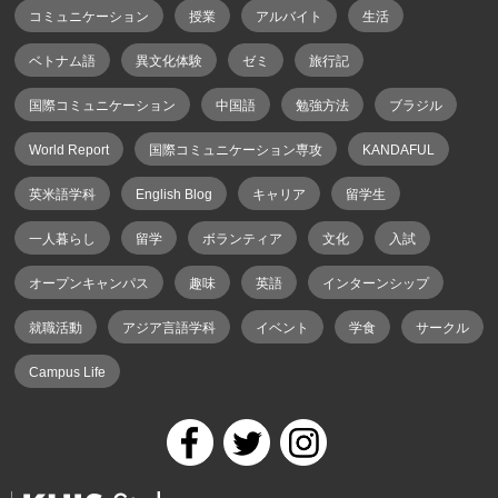
コミュニケーション
授業
アルバイト
生活
ベトナム語
異文化体験
ゼミ
旅行記
国際コミュニケーション
中国語
勉強方法
ブラジル
World Report
国際コミュニケーション専攻
KANDAFUL
英米語学科
English Blog
キャリア
留学生
一人暮らし
留学
ボランティア
文化
入試
オープンキャンパス
趣味
英語
インターンシップ
就職活動
アジア言語学科
イベント
学食
サークル
Campus Life