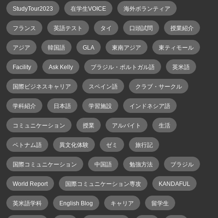
StudyTour2023
在学生VOICE
海外ボランティア
フランス
英語テスト
タイ
口頭試問
授業紹介
アジア
韓国語
GLA
東南アジア
東ティモール
Facility
Ask Kelly
ブラジル・ポルトガル語
英米語
国際ビジネスキャリア
スペイン語
クラブ・サークル
学科紹介
日本語
学習施設
インドネシア語
コミュニケーション
授業
アルバイト
生活
ベトナム語
異文化体験
ゼミ
旅行記
国際コミュニケーション
中国語
勉強方法
ブラジル
World Report
国際コミュニケーション専攻
KANDAFUL
英米語学科
English Blog
キャリア
留学生