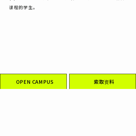
课程的学生。
OPEN CAMPUS
索取资料
有关学生工作的咨询
职业教育中心
（学生支持部，就业支持小组）
电话：03-3258-5822（工作日：9:30-