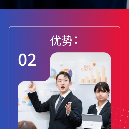
优势：
03
0
神田外语学院学生的求职过程与大
外
学生略有不同。关键在于与我们有长
学
期合作关系的蓝筹企业向我们推荐
的
全球工作。从大型航空公司和物流公
学
司到外国附属酒店，职业教育中心会