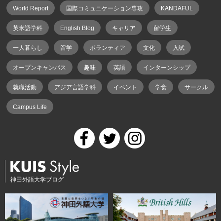
World Report
国際コミュニケーション専攻
KANDAFUL
英米語学科
English Blog
キャリア
留学生
一人暮らし
留学
ボランティア
文化
入試
オープンキャンパス
趣味
英語
インターンシップ
就職活動
アジア言語学科
イベント
学食
サークル
Campus Life
神田外語大学ブログ