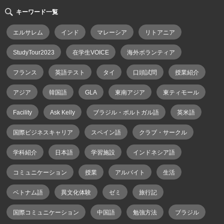
キーワード一覧
エルサレム
インド
マレーシア
リトアニア
StudyTour2023
在学生VOICE
海外ボランティア
フランス
英語テスト
タイ
口頭試問
授業紹介
アジア
韓国語
GLA
東南アジア
東ティモール
Facility
Ask Kelly
ブラジル・ポルトガル語
英米語
国際ビジネスキャリア
スペイン語
クラブ・サークル
学科紹介
日本語
学習施設
インドネシア語
コミュニケーション
授業
アルバイト
生活
ベトナム語
異文化体験
ゼミ
旅行記
国際コミュニケーション
中国語
勉強方法
ブラジル