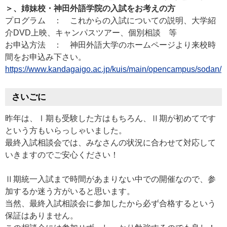
＞、姉妹校・神田外語学院の入試をお考えの方
プログラム ： これからの入試についての説明、大学紹
介DVD上映、キャンパスツアー、個別相談 等
お申込方法 ： 神田外語大学のホームページより来校時
間をお申込み下さい。
https://www.kandagaigo.ac.jp/kuis/main/opencampus/sodan/
さいごに
昨年は、Ⅰ期も受験した方はもちろん、Ⅱ期が初めてです
という方もいらっしゃいました。
最終入試相談会では、みなさんの状況に合わせて対応して
いきますのでご安心ください！
Ⅱ期統一入試まで時間があまりない中での開催なので、参
加するか迷う方がいると思います。
当然、最終入試相談会に参加したから必ず合格するという
保証はありません。