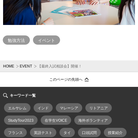
勉強方法
イベント
HOME
EVENT
【最終入試相談会】開催！
このページの先頭へ
キーワード一覧
エルサレム
インド
マレーシア
リトアニア
StudyTour2023
在学生VOICE
海外ボランティア
フランス
英語テスト
タイ
口頭試問
授業紹介