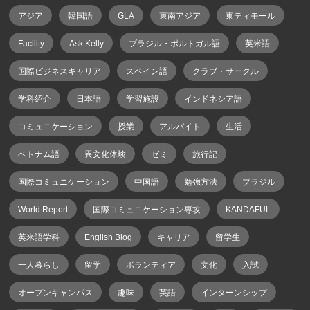
アジア
韓国語
GLA
東南アジア
東ティモール
Facility
Ask Kelly
ブラジル・ポルトガル語
英米語
国際ビジネスキャリア
スペイン語
クラブ・サークル
学科紹介
日本語
学習施設
インドネシア語
コミュニケーション
授業
アルバイト
生活
ベトナム語
異文化体験
ゼミ
旅行記
国際コミュニケーション
中国語
勉強方法
ブラジル
World Report
国際コミュニケーション専攻
KANDAFUL
英米語学科
English Blog
キャリア
留学生
一人暮らし
留学
ボランティア
文化
入試
オープンキャンパス
趣味
英語
インターンシップ