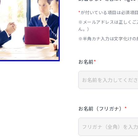
*
が付いている項目は必須項
※メールアドレスは正しくご
ん。）
※半角カナ入力は文字化けの
お名前
*
お名前（フリガナ）
*