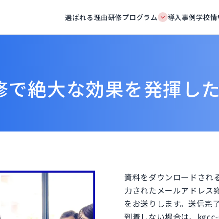
選ばれる理由
研修プログラム
導入事例
学校情
修で絶大な効果を発揮し
資料をダウンロードされ
力されたメールアドレス宛
をお送りします。送信完
到着しない場合は、kgcc-gl