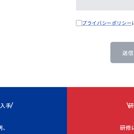
プライバシーポリシー
送信
ぐ入手
研
例、
研修