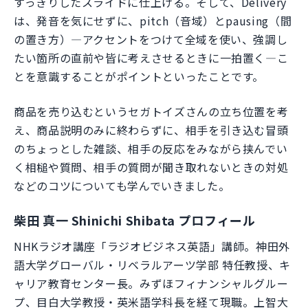
すっきりしたスライドに仕上げる。そして、Delivery
は、発音を気にせずに、pitch（音域）とpausing（間
の置き方）―アクセントをつけて全域を使い、強調し
たい箇所の直前や皆に考えさせるときに一拍置く―こ
とを意識することがポイントといったことです。
商品を売り込むというセガトイズさんの立ち位置を考
え、商品説明のみに終わらずに、相手を引き込む冒頭
のちょっとした雑談、相手の反応をみながら挟んでい
く相槌や質問、相手の質問が聞き取れないときの対処
などのコツについても学んでいきました。
柴田 真一 Shinichi Shibata プロフィール
NHKラジオ講座「ラジオビジネス英語」講師。神田外
語大学グローバル・リベラルアーツ学部 特任教授、キ
ャリア教育センター長。みずほフィナンシャルグルー
プ、目白大学教授・英米語学科長を経て現職。上智大