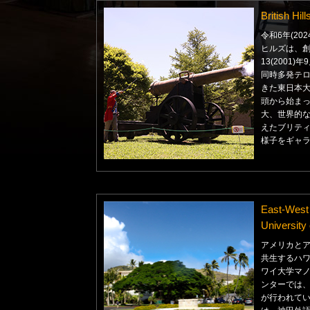
British Hil
令和6年(20
ヒルズは、創
13(2001
同時多発テロ、
きた東日本大
頭から始ま
大、世界的
えたブリテ
様子をギャ
East-West
University
アメリカと
共生するハ
ワイ大学マ
ンターでは
が行われてい