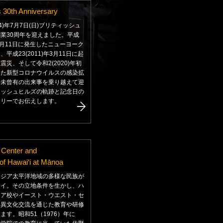
ls 30th Anniversary
24)年7月7日(日)ブリティッシュ
業30周年を迎えました。平成
)年9月11日に発生したニューヨーク
平成23(2011)年3月11日に起
震災、そして令和2(2020)年初
った新型コロナウイルスの感染拡
な未曾有の出来事を乗り越えて迎
ィッシュヒルズの軌跡と記念日の
ラリーでお伝えします。
 Center and
 of Hawai‘i at Mānoa
アジア太平洋地域の多様な民族が
ワイ。その立地条件を生かし、ハ
ノア校やイースト・ウエスト・セ
、異文化交流を通じた教育や研修
ます。昭和51（1976）年に