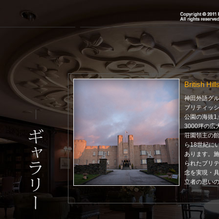
British Hill
神田外語グ
ブリティッ
公園の海抜1
3000坪の
荘園領主の館
ら18世紀に
あります。
られたブリ
念を実現・
立者の思い