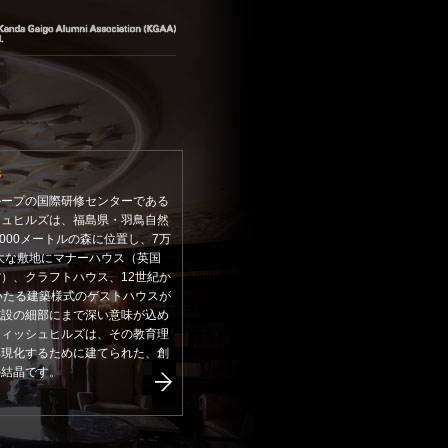
s
ループの国際研修センターである
シュヒルズは、福島県・羽鳥自然
,000メートルの森に位置し、7万
広大な敷地にマナーハウス（英国
）、クラフトハウス、12世紀か
いたる建築様式のゲストハウスが
施設の細部にまで深い意味が込め
ティッシュヒルズは、その教育理
具現化するために建てられた、創
の結晶です。