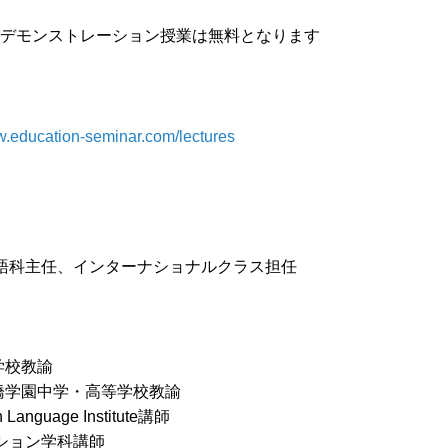
演及びデモンストレーション授業は無料となります
w.education-seminar.com/lectures
英語科主任、インターナショナルクラス担任
学校教諭
橋学園中学・高等学校教諭
uage Institute講師
ション学科講師