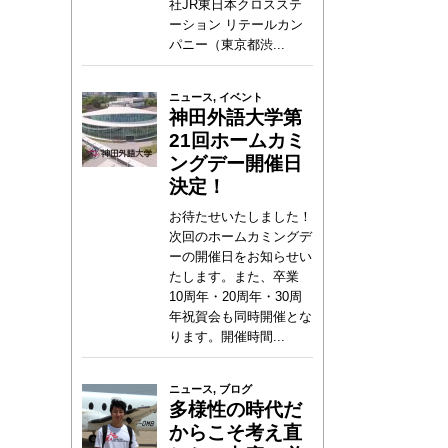
社JR東日本クロスステ
ーション リテールカン
パニー（東京都渋...
ニュース
,
イベント
神田外語大学第
21回ホームカミ
ングデー開催日
決定！
お待たせいたしました！
次回のホームカミングデ
ーの開催日をお知らせい
たします。また、卒業
な
10周年・20周年・30周
年祝賀会も同時開催とな
ります。開催時間...
ニュース
,
ブログ
多様性の時代だ
からこそ考え直