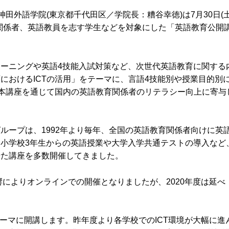
田外語学院(東京都千代田区／学院長：糟谷幸徳)は7月30日(土
育関係者、英語教員を志す学生などを対象にした「英語教育公開
ーニングや英語4技能入試対策など、次世代英語教育に関する
におけるICTの活用」をテーマに、言語4技能別や授業目的別
、本講座を通じて国内の英語教育関係者のリテラシー向上に寄与
ループは、1992年より毎年、全国の英語教育関係者向けに英
小学校3年生からの英語授業や大学入学共通テストの導入など
せた講座を多数開催してきました。
響によりオンラインでの開催となりましたが、2020年度は延べ
をテーマに開講します。昨年度より各学校でのICT環境が大幅に進