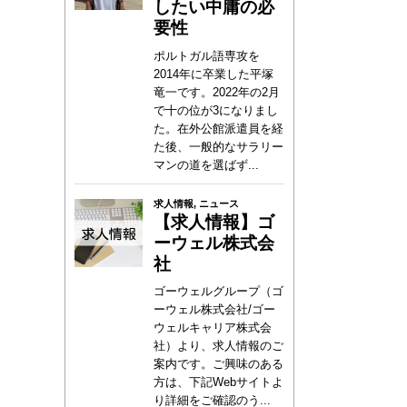
したい中庸の必
要性
ポルトガル語専攻を
2014年に卒業した平塚
竜一です。2022年の2月
で十の位が3になりまし
た。在外公館派遣員を経
た後、一般的なサラリー
マンの道を選ばず...
求人情報
,
ニュース
【求人情報】ゴ
ーウェル株式会
社
ゴーウェルグループ（ゴ
ーウェル株式会社/ゴー
ウェルキャリア株式会
社）より、求人情報のご
案内です。ご興味のある
方は、下記Webサイトよ
り詳細をご確認のう...