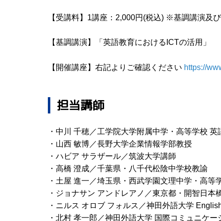
【受講料】1講座：2,000円(税込) ※基調講
【基調講演】「英語教育におけるICTの活用」
【開催講座】右記よりご確認ください
https://ww
担当講師
・中川 千穂／工学院大学附属中学・高等学校 
・山西 敏博／長野大学企業情報学部教授
・ハビア サラザール／筑波大学講師
・高橋 澄成／千葉県・八千代松陰中学校教諭
・土屋 進一／埼玉県・西武学園文理中学・高等
・ジョナサン アンドレアノ／東京都・開智日本
・ニルス オロブ フォルス／神田外語大学 English Lang
・北村 孝一郎／神田外語大学 国際コミュニケー