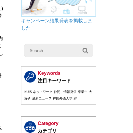
)
講
キャンペーン結果発表を掲載しま
した！
内
に

し
Keywords
語
、
KUIS
ネットワーク
仲間、情報発信
卒業生
大
好き
最新ニュース
神田外語大学
絆
Category
ん