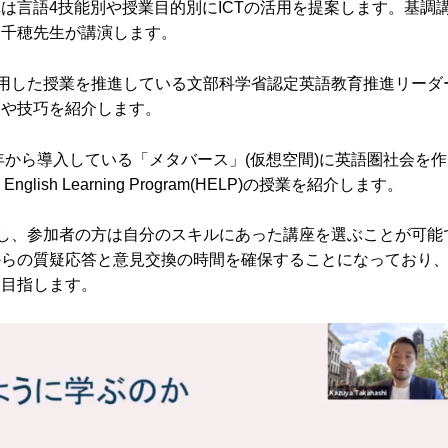
は言語4技能別や授業目的別にICTの活用を提案します。基調
川千穂先生が講演します。
活用した授業を推進している文部科学省認定英語教育推進リーダ
夫や技巧を紹介します。
年から導入している「メタバース」(仮想空間)に英語圏社会を作
ish Learning Program(HELP)の授業を紹介します。
示し、参加者の方は自分のスキルにあった講座を選ぶことが可能
からの質疑応答と意見交換の時間を確保することになっており
を目指します。