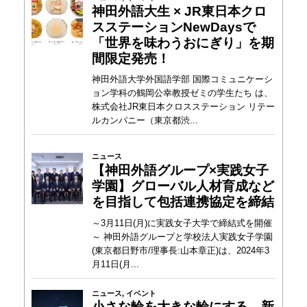
神田外語大生 × JR東日本クロ
スステーションNewDaysで
「世界を味わうおにぎり」を期
間限定発売！
神田外語大学外国語学部 国際コミュニケーシ
ョン学科の鶴岡公幸教授ゼミの学生たち は、
株式会社JR東日本クロスステーション リテー
ルカンパニー（東京都渋...
ニュース
【神田外語グループ×実践女子
学園】グローバル人材育成など
を目指して包括連携協定を締結
～3月11日(月)に実践女子大学で締結式を開催
～ 神田外語グループと学校法人実践女子学園
(東京都日野市/理事長:山本章正)は、2024年3
月11日(月...
ニュース
,
イベント
小さな輪を大きな輪にする。新