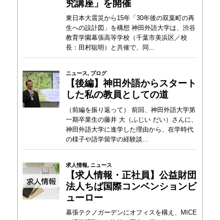
究講座」を開催
東日本大震災から15年「30年後の双葉町の再
生への設計図」を構想 神田外語大学は、渋谷
教育学園幕張高等学校（千葉市美浜区／校
長：田村聡明）と共催で、同...
ニュース
,
ブログ
【後編】神田外語からスタート
した私の教員としての道
（前編を振り返って） 前回、神田外語大学第
一期卒業生の藤井 大（ふじい だい）さんに、
神田外語大学に進学した理由から、在学時代
の様子や語学留学の経験談...
求人情報
,
ニュース
【求人情報・正社員】公益財団
法人ちば国際コンベンションビ
ューロー
幕張テクノガーデンにオフィスを構え、MICE