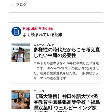
ブログ
Popular Articles
ニュース
,
ブログ
多様性の時代だからこそ考え直
したい中庸の必要性
ポルトガル語専攻を2014年に卒業した平塚竜
一です。2022年の2月で十の位が3になりまし
た。在外公館派遣員を経た後、一般的なサラ
リーマンの道を選ばず...
ニュース
【高大連携】神田外語大学×渋
谷教育学園幕張高等学校「福島
県双葉町 ウェルビーイング探