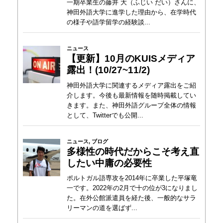
一期卒業生の藤井 大（ふじい だい）さんに、
神田外語大学に進学した理由から、在学時代
の様子や語学留学の経験談...
ニュース
【更新】10月のKUISメディア
露出！(10/27~11/2)
神田外語大学に関連するメディア露出をご紹
介します。今後も最新情報を随時掲載してい
きます。また、神田外語グループ全体の情報
として、Twitterでも公開...
ニュース
,
ブログ
多様性の時代だからこそ考え直
したい中庸の必要性
ポルトガル語専攻を2014年に卒業した平塚竜
一です。2022年の2月で十の位が3になりまし
た。在外公館派遣員を経た後、一般的なサラ
リーマンの道を選ばず...