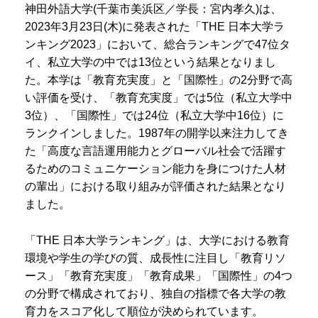
神田外語大学(千葉市美浜区／学長：宮内孝久)は、
2023年3月23日(木)に発表された「THE 日本大学ラ
ンキング2023」において、総合ランキングで47位タ
イ、私立大学の中では13位という結果となりまし
た。本学は「教育充実度」と「国際性」の2分野で高
い評価を受け、「教育充実度」では5位（私立大学中
3位）、「国際性」では24位（私立大学中16位）に
ランクインしました。1987年の開学以来注力してき
た「高度な言語運用能力とグローバル社会で活躍す
るためのコミュニケーション能力を身につけた人材
の輩出」における取り組みが評価された結果となり
ました。
「THE 日本大学ランキング」は、大学における教育
環境や学生の学びの質、成長性に注目し「教育リソ
ース」「教育充実度」「教育成果」「国際性」の4つ
の分野で構成されており、独自の指標で各大学の教
育力をスコア化して順位が決められています。