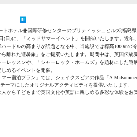
ートホテル兼国際研修センターのブリティッシュヒルズ(福島県
8月16日(日)に、「ミッドサマーイベント」を開催いたします。近年
ハードルの高まりが話題となる中、当施設では標高1000mの
から離れた避暑旅」をご提案いたします。期間中は、英国伝統
ャーレッスンや、「シャーロック・ホームズ」を題材にした謎
楽しめるイベントを開催。
ー宿泊プラン」では、シェイクスピアの作品「A Midsumme
の夢）」をテーマにしたオリジナルアクティビティを提供いたします。
大人から子どもまで英国文化や英語に親しめる多彩な体験をお